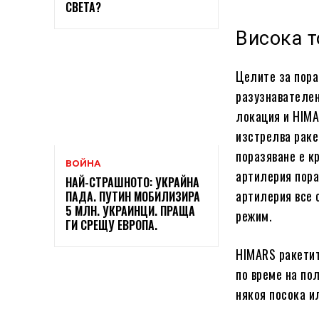
СВЕТА?
Висока т
Целите за пора
разузнавателен
локация и HIMA
изстрелва раке
поразяване е к
ВОЙНА
артилерия пора
НАЙ-СТРАШНОТО: УКРАЙНА
артилерия все 
ПАДА. ПУТИН МОБИЛИЗИРА
5 МЛН. УКРАИНЦИ. ПРАЩА
режим.
ГИ СРЕЩУ ЕВРОПА.
HIMARS ракетит
по време на по
някоя посока и