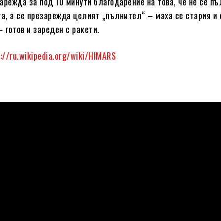
арежда за под 10 минути благодарение на това, че не се пъ
та, а се презарежда целият „пълнител“ – маха се стария и 
 готов и зареден с ракети.
://ru.wikipedia.org/wiki/HIMARS