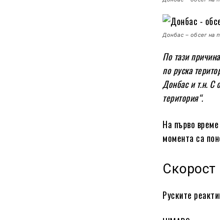
Донбас – обсег на 
По тази причина
по руска терито
Донбас и т.н. С
територия“.
На първо време
момента са пон
Скорост
Руските реакти