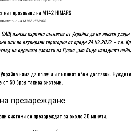
поразяване на M142 HIMARS
 САЩ изиска изрично съгласие от Украйна да не нанася удари
рия или по окупирани територии от преди 24.02.2022 – т.е. Кр
 оглед на ядрените заплахи на Русия „ако бъде нападната нейн
 Украйна няма да получи и пълният обем доставки. Нуждите
е от 50 броя такива системи.
 на презареждане
вни системи се презареждат за около 30 минути.