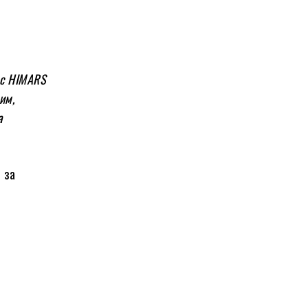
 с HIMARS
им,
а
 за