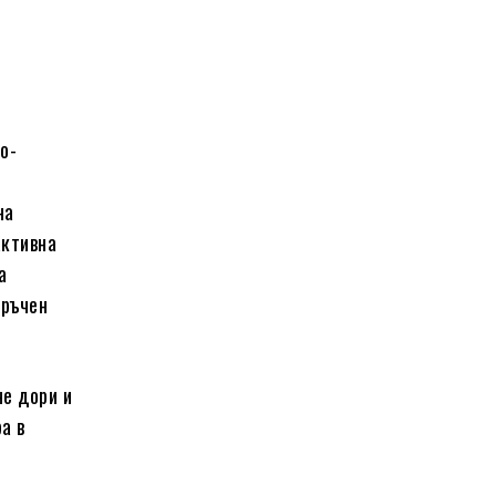
о-
на
активна
а
 ръчен
не дори и
а в