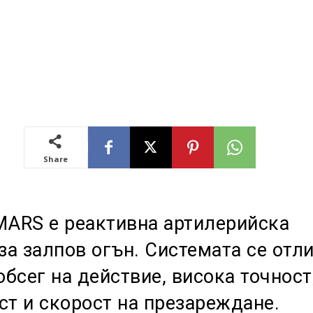
Share
MARS е реактивна артилерийска
за залпов огън. Системата се отл
обсег на действие, висока точност
т и скорост на презареждане.