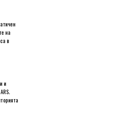
матичен
те на
са в
и и
MARS.
иторията