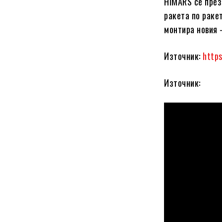
HIMARS се през
ракета по раке
монтира новия –
Източник:
https
Източник: