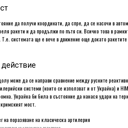
ст
тояние да получи координати, да спре, да се насочи в авто
реля ракети и да продължи по пътя си. Всичко това в рамки
. Т.е. системата ще е вече в движение още докато ракетите 
 действие
долу може да се направи сравнение между руските реактивн
илерийски системи (които се използват и от Украйна) и HI
ромна. Украйна би била в състояние да нанася удари на тер
, кримският мост.
поразяване на класическа артилерия