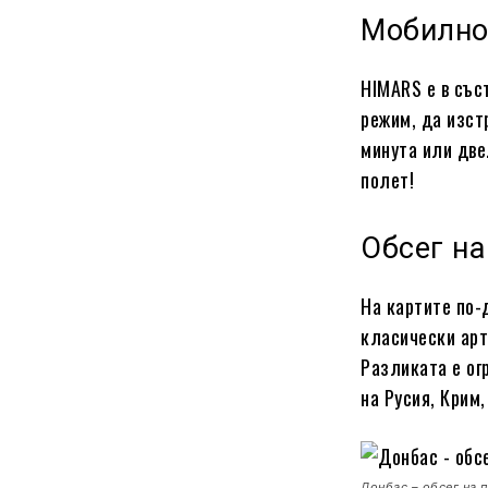
Мобилно
HIMARS е в със
режим, да изст
минута или две
полет!
Обсег на
На картите по-
класически арт
Разликата е ог
на Русия, Крим
Донбас – обсег на 