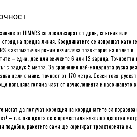
очност
зяване от HIMARS се локализират от дрон, спътник или
 отряд на предна линия. Координатите се изпращат като ге
RS в автоматичен режим изчислява траектория на полет и
тите – една, две или всичките 6 или 12 заряда. Точността 
ръг с радиус 5 метра. За сравнение най-модерната руска ре
зява цели с макс. точност от 170 метра. Освен това, рускат
още изпънява голяма част от изчисленията и насочването в
е могат да получат корекция на координатите за поразява
лет! – т.е. ако целта се е преместила няколко десетки метр
ли подобно, ракетите сами ще коригират треакторията си.