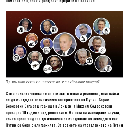
намират общ език и разделят сферите на влияние.
Путин, олигарсите и чиновниците – кой-какво получи?
Само няколко човека не се вписват в новата реалност, опитвайки
се да създадат политическа алтернатива на Путин. Борис
Березовки бяга зад граница в Лондон, а Михаил Ходорковски
прекарва 10 години зад решетките. Но това са изолирани случаи,
които пропагандата да използва за създаване на легендата как
Путин се бори с олигархията. За времето на управлението на Путин