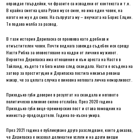
оправдае твърдейки, че фразите са извадени от контекста и т.н.
В крайна сметка цяла Русия му се смее, но има един човек, на
когото не му е до смях. На съпругата му – внучката на Борис Елцин.
Тя подава молба за развод.
В тази история Дерипаска се проявява като дребнав и
отмъстителен човек. Почти веднага завежда съдебен иск срещу
Настя Рибка за оповестяване на кадри от личния му живот.
Вероятно Дерипаска има отношение и към ареста на Настя в
Тайланд, където тя бяга малко след скандала. Настя е осъдена на
затвор за проституция и Дерипаска постига някакъв реванш
макар, че за цялата случка е виновна неговата лична немарливост.
Приходько губи доверие в резултат на скандала и неговото
политическо влияние силно отслабва. През 2020 година
Приходько губи вице-премиерския пост и става помощник на
министър-председателя. Година по-късно умира.
През 2021 година е публикувано друго разследване, което доказва,
че Дерипаска е оказвал деликатни услуги и на други висши