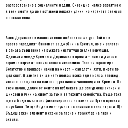
разпространено в социалните медии. Очевидно, малко вероятно е
в тези имоти да има оставени някакви улики, но нервната реакция
е показателна.
Алек Дерипаска е изключително любопитна фигура. Той не е
просто поредният банкомат за джобни на Кремъл, но е и вплетен
в самата сърцевина на руската институционална корупция.
Сделката между Кремъл и Дерипаска е проста – ние ти даваме
огромно парче от националната икономика. Това ти гарантира
богатство и приказен начин на живот – самолети, яхти, имоти по
цял свят. В замяна ти ще изпълняваш всяка една молба, заповед,
искане, прищявка на елитна група висши чиновници от Кремъл. По
този начин, далеч от очите на публиката ще осигуряваш активи и
шикозен начин на живот за тях и за техните семейства. Също така,
ще ти бъде възлагано финансирането на важни за Путин проекти
в чужбина. Ти ще бъдеш инструмент на влияние в тези страни. Ще
бъдеш важен елемент в схеми за парне и трансфер на пари и
активи.