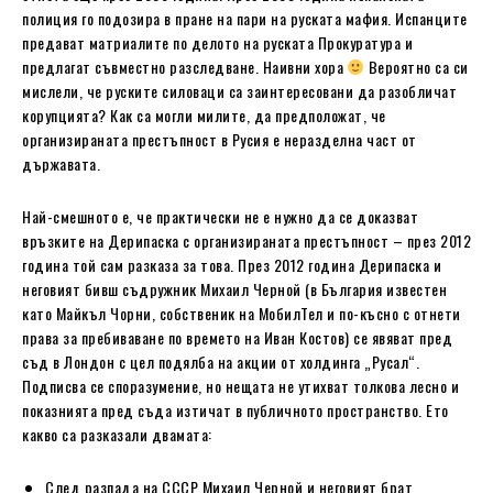
полиция го подозира в пране на пари на руската мафия. Испанците
предават матриалите по делото на руската Прокуратура и
предлагат съвместно разследване. Наивни хора
Вероятно са си
мислели, че руските силоваци са заинтересовани да разобличат
корупцията? Как са могли милите, да предположат, че
организираната престъпност в Русия е неразделна част от
държавата.
Най-смешното е, че практически не е нужно да се доказват
връзките на Дерипаска с организираната престъпност – през 2012
година той сам разказа за това. През 2012 година Дерипаска и
неговият бивш съдружник Михаил Черной (в България известен
като Майкъл Чорни, собственик на МобилТел и по-късно с отнети
права за пребиваване по времето на Иван Костов) се явяват пред
съд в Лондон с цел подялба на акции от холдинга „Русал“.
Подписва се споразумение, но нещата не утихват толкова лесно и
показнията пред съда изтичат в публичното пространство. Ето
какво са разказали двамата:
След разпада на СССР Михаил Черной и неговият брат