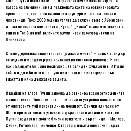
Когато Путин поема властта, Дерипаска вече е ключов играч на
пазара на алуминий, имащ подкрепата както на организираната
престъпност, така и на силовите структури и на кремълските
чиновници. През 2000 година успява да сключи съюз с Абрамович
и така се появява комапнията „Русал“. „Русал“ става монополист и
влиза в Топ 3 на най-големите алуминиеви производители на
Планетата.
Сякаш Дерипаска олицетворява „руската мечта“ – малък трейдър
се издига и създава руска компания на световно равнище. И все
пак бъдещето би било несигурно без солиден фундамент. В Русия
който и да е бизнес не струва нищо, ако не е интегриран във
властта и няма държавна защита.
Идвайки на власт, Путин започва да ревизира взаимоотношенията
с олигархията. Олигархическата система го устройва напълно, но
от олигарсите той изисква лична лоялност. Всички олигарси от
90-те приемат новите условия, а държавните активи и контрол
Путин раздава на своите близки приятели и съратници – Миллер,
Сечин, Ротенберг, Тимченко. Старата и новата олигархия бързо