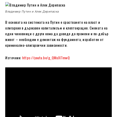
Владимир Путин и Алек Дерипаска
В основата на системата на Путин е срастването на власт и
олигархия в държавен капитализъм и клептокрация. Смяната на
едни чиновници с други няма да доведе до промени и по-добър
живот – необходим е демонтаж на фундамнета, изработен от
криминално-олигархични зависимости.
Източник:
https://youtu.be/g_QMxJXTmwQ