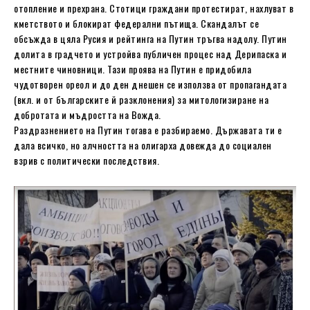
отопление и прехрана. Стотици граждани протестират, нахлуват в
кметството и блокират федерални пътища. Скандалът се
обсъжда в цяла Русия и рейтинга на Путин тръгва надолу. Путин
долита в градчето и устройва публичен процес над Дерипаска и
местните чиновници. Тази проява на Путин е придобила
чудотворен ореол и до ден днешен се използва от пропагандата
(вкл. и от българските й разклонения) за митологизиране на
добротата и мъдростта на Вожда.
Раздразнението на Путин тогава е разбираемо. Държавата ти е
дала всичко, но алчността на олигарха довежда до социален
взрив с политически последствия.