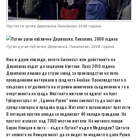
Протести пртив Дерипаска Пикальово 2008 година
Путин ругае публично Дерипаска, Пикальово, 2008 година
Има и други епизоди, когато бизнесът или действията на
Дерипаска водят до социални бунтове. През 2010 година
Дерипаска решава да строи завод за производство на полу-
проводникови материали в градчето Акабан. Производството е
свързано с отделянето на отровни химически съединения и то в
очертанията на града. Местните жители се вдигат на бунт.
Губернаторът от „Единна Русия“ няма смелостта да застане
срещу олигарха и предава града. Жителите организират протести.
В петиция против завода се подписват 40 хиляди граждани. На
протест излизат над 7000 местни жители. На митинга говори
Борис Немцов и пита – къде е Путин? къде е Медведев? Цитати
от словото на Немцов могат да се видят по медиите в цяла Русия.