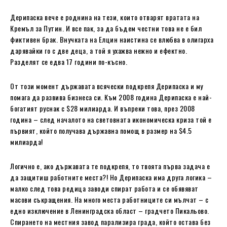
Дерипаска вече е роднина на тези, които отварят вратата на
Кремъл за Путин. И все пак, за да бъдем честни това не е бил
фиктивен брак. Внучката на Елцин наистина се влюбва в олигарха
дарявайки го с две деца, а той я ухажва нежно и ефектно.
Разделят се едва 17 години по-късно.
От този момент държавата всячески подкрепя Дерипаска и му
помага да развива бизнеса си. Към 2008 година Дерипаска е най-
богатият руснак с $28 милиарда. И въпреки това, през 2008
година – след началото на световната икономическа криза той е
първият, който получава държавна помощ в размер на $4.5
милиарда!
Логично е, ако държавата те подкрепя, то твоята първа задача е
да защитиш работните места?! Но Дерипаска има друга логика –
малко след това редица заводи спират работа и се обявяват
масови съкращения. На много места работниците си мълчат – с
едно изключение в Ленинградска област – градчето Пикальово.
Спирането на местния завод парализира града, който остава без