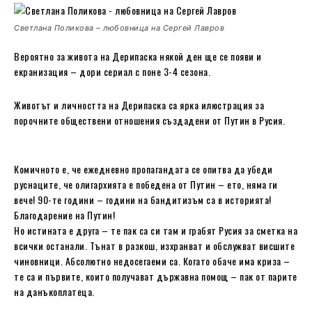
Светлана Поликова – любовница на Сергей Лавров
Вероятно за живота на Дерипаска някой ден ще се появи и
екранизация – дори сериал с поне 3-4 сезона.
Животът и личността на Дерипаска са ярка илюстрация за
порочните обществени отношения създадени от Путин в Русия.
Комичното е, че ежедневно пропагандата се опитва да убеди
руснаците, че олигархията е победена от Путин – ето, няма ги
вече! 90-те години – години на бандитизъм са в историята!
Благодарение на Путин!
Но истината е друга – те пак са си там и грабят Русия за сметка на
всички останали. Тънат в разкош, изхранват и обслужват висшите
чиновници. Абсолютно недосегаеми са. Когато обаче има криза –
те са и първите, които получават държавна помощ – пак от парите
на данъкоплатеца.