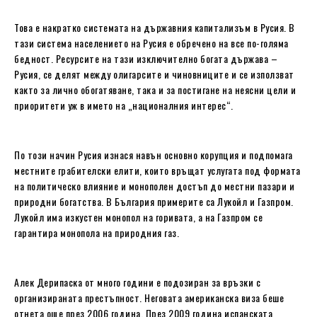
Това е накратко системата на държавния капитализъм в Русия. В
тази система населението на Русия е обречено на все по-голяма
бедност. Ресурсите на тази изключително богата държава –
Русия, се делят между олигарсите и чиновниците и се използват
както за лично обогатяване, така и за постигане на неясни цели и
приоритети уж в името на „националния интерес“.
По този начин Русия изнася навън основно корупция и подпомага
местните грабителски елити, които връщат услугата под формата
на политическо влияние и монополен достъп до местни пазари и
природни богатства. В България примерите са Лукойл и Газпром.
Лукойл има изкустен монопол на горивата, а на Газпром се
гарантира монопола на природния газ.
Алек Дерипаска от много години е подозиран за връзки с
организираната престъпност. Неговата американска виза беше
отнета още през 2006 година. През 2009 година испанската