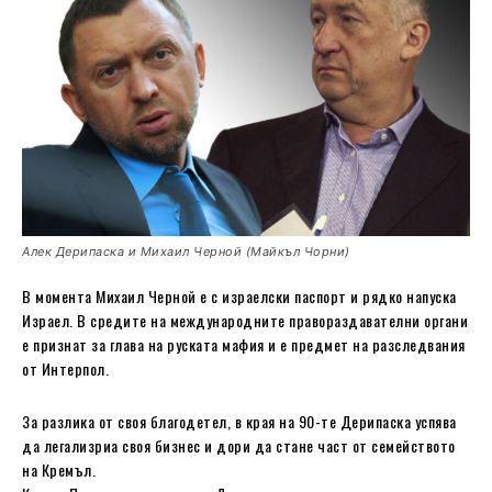
Алек Дерипаска и Михаил Черной (Майкъл Чорни)
В момента Михаил Черной е с израелски паспорт и рядко напуска
Израел. В средите на международните правораздавателни органи
е признат за глава на руската мафия и е предмет на разследвания
от Интерпол.
За разлика от своя благодетел, в края на 90-те Дерипаска успява
да легализриа своя бизнес и дори да стане част от семейството
на Кремъл.