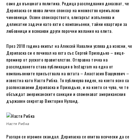
само до външната политика. Редица разследвания доказват, че
Дерипаска се явява личен спонсор на множество кремълски
чиновници. Освен спонсорството, олигархът изпълнява и
деликатни задачи като яхти с компаньонки, тайни квартири за
любовници и всякакви други порочни желания на елита.
През 2018 година екипът на Алексей Навални успява да изясни, че
Дерипаска си е почивал на яхта със Сергей Приходько – вице-
премиер от руското правителство. Отправна точка на
разследването става публикация в Instagram на една от
компаньонките присъствала на яхтата – Анастасия Вашукевич –
известна като Настя Рибка. Тя публикува видео, на което ясно са
разпонзаваеми Дерипаска и Приходько, и на което се чува, че те
обсъждат американските санкции и споменават американския
държавен секретар Виктория Нуланд.
Настя Рибка
Разгаря се огромен скандал. Дерипаска се опитва всячески да се