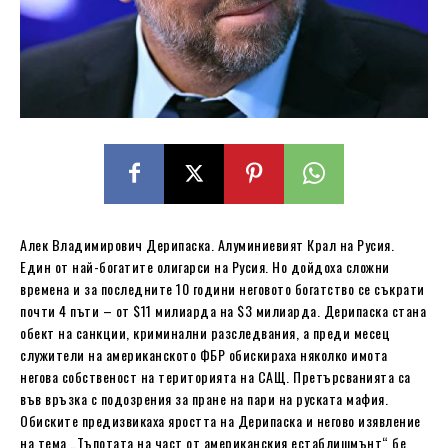
Алек Владимирович Дерипаска. Алуминиевият Крал на Русия.
Един от най-богатите олигарси на Русия. Но дойдоха сложни
времена и за последните 10 години неговото богатство се съкрати
почти 4 пъти – от $11 милиарда на $3 милиарда. Дерипаска стана
обект на санкции, криминални разследвания, а преди месец
служители на американското ФБР обискираха няколко имота
негова собственост на територията на САЩ. Претърсванията са
във връзка с подозрения за пране на пари на руската мафия.
Обиските предизвикаха яростта на Дерипаска и негово изявление
на тема „Тъпотата на част от американския естаблишмънт“ бе