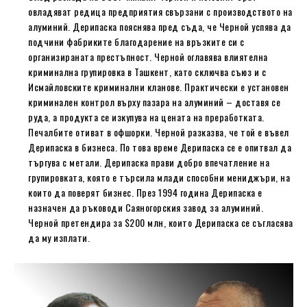
овладяват редица предприятия свързани с производството на
алуминий. Дерипаска пояснява пред съда, че Черной успява да
подчини фабриките благодарение на връзките си с
организираната престъпност. Черной оглавява влиятелна
криминална групировка в Ташкент, като сключва съюз и с
Исмайловските криминални кланове. Практически е установен
криминален контрол върху пазара на алуминий – доставя се
руда, а продукта се изкупува на цената на преработката.
Печалбите отиват в офшорки. Черной разказва, че той е въвел
Дерипаска в бизнеса. По това време Дерипаска се е опитвал да
търгува с метали. Дерипаска прави добро впечатление на
групировката, която е търсила млади способни мениджъри, на
които да поверят бизнес. През 1994 година Дерипаска е
назначен да ръководи Саяногорския завод за алуминий.
Черной претендира за $200 млн, които Дерипаска се съгласява
да му изплати.