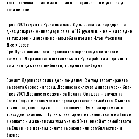
олигархическата система не само се съхранява, но и укрепва до
нови висини.
През 2001 година в Русия има само 8 доларови милиардери – а
днес доларови милиардери са вече 117 руснаци. И не – нито един
от тях дори и далечно не наподобява пътя на Илън Мъск или
Джеф Безос.
При Путин социалното неравенство нараства до непознати
размери. Държавният капитализъм на Русия работи за да могат
богатите да стават по-богати, а бедните по-бедни.
Самият Дерпиаска отива дори по-далеч. С оглед гарантирането
на своята бизнес империя, Дерипаска сключва династически брак.
През 2001 Дерипаска се жени за Полина Юмашева – внучка на
Борис Елцин и става член на президентското семейство. Същото
семейство, което година по-рано посочва Путин за приемник на
президентския пост. Путин става гарант на семейството на Елцин
и колкото и да критикува упадъка на 90-те, никой от семейството
на Елцин не е изпитал силата на закона или загубил активи и
бизнес.