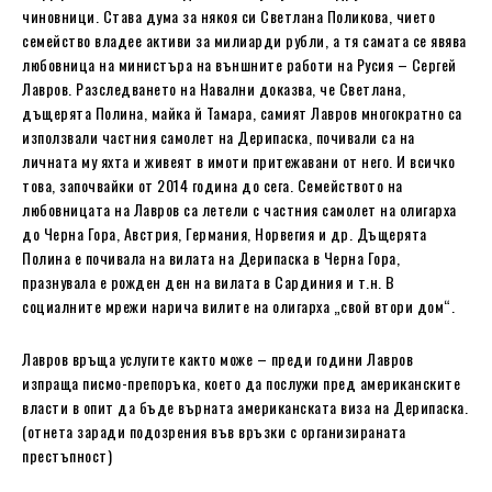
чиновници. Става дума за някоя си Светлана Поликова, чието
семейство владее активи за милиарди рубли, а тя самата се явява
любовница на министъра на външните работи на Русия – Сергей
Лавров. Разследването на Навални доказва, че Светлана,
дъщерята Полина, майка й Тамара, самият Лавров многократно са
използвали частния самолет на Дерипаска, почивали са на
личната му яхта и живеят в имоти притежавани от него. И всичко
това, започвайки от 2014 година до сега. Семейството на
любовницата на Лавров са летели с частния самолет на олигарха
до Черна Гора, Австрия, Германия, Норвегия и др. Дъщерята
Полина е почивала на вилата на Дерипаска в Черна Гора,
празнувала е рожден ден на вилата в Сардиния и т.н. В
социалните мрежи нарича вилите на олигарха „свой втори дом“.
Лавров връща услугите както може – преди години Лавров
изпраща писмо-препоръка, което да послужи пред американските
власти в опит да бъде върната американската виза на Дерипаска.
(отнета заради подозрения във връзки с организираната
престъпност)