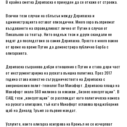
В крайна сметка Дерипаска е принуден да се откаже от строежа.
Всички тези случаи на сблъсък между Дерипаска и
администрацията остават епизодични. Много хора възприемат
въздаването на справедливост лично от Путин в случая от
Пикальово за театър. Нито веднъж тези и други скандали не
водят до последствия за самия Дерипаска. Просто е много важно
от време на време Путин да демонстрира публично борба с
олигархията.
Дерипаска съхранява добри отношения с Путин и става дори част
от инструментариума на руската външна политика. През 2017
година става известно сътрудничеството на Дерипаска с
американския полит-технолог Пол Манафорт. Дерипаска плаща на
Манафорт около $60 милиона за някакви „бизнес консултации“. В
САЩ тези „консултации“ се разглеждат като политическа намеса
на руската олигархия, тъй като Манафорт оглавява предизборния
щаб на Доналд Тръмп за първия мандат.
Услугите, които олигарха осигурява на Кремъл не се изчерпват