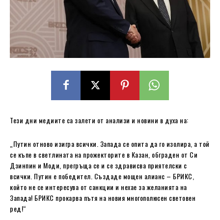
Тези дни медиите са залети от анализи и новини в духа на:
„Путин отново изигра всички. Запада се опита да го изолира, а той
се къпе в светлината на прожекторите в Казан, обграден от Си
Дзинпин и Моди, прегръща се и се здрависва приятелски с
всички. Путин е победител. Създаде мощен алианс – БРИКС,
който не се интересува от санкции и нехае за желанията на
Запада! БРИКС прокарва пътя на новия многополюсен световен
ред!“