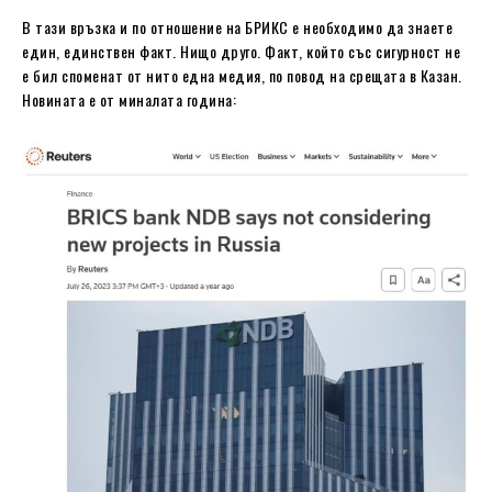
В тази връзка и по отношение на БРИКС е необходимо да знаете
един, единствен факт. Нищо друго. Факт, който със сигурност не
е бил споменат от нито една медия, по повод на срещата в Казан.
Новината е от миналата година: