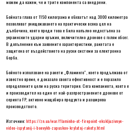
можем да кажем, че и трите компонента са внедрени.
Бойната глава от 1150 килограма и обхватът над 3000 километра
позволяват унищожаването на практически всяка цел на
дълбочина, която преди това е била напълно недостъпна за
украинските ударни оръжия, включително дронове с голям обсег.
В допълнение към заявените характеристики, ракетата е
защитена от въздействието на руски системи за електронна
борба.
Бойното използване на ракети „Фламинго“, което продължава от
известно време, е доказало своята ефективност и е поразило
определените цели на руска територия. Сега компанията, която е
и производител на един от най-разпространените дронове от
серията FP, активно мащабира продукта и разширява
производството.
Източник:
https://zn.ua/war/flaminho-ot-firepoint-ekskljuzivnye-
video-ispytanij-i-boevykh-zapuskov-krylatoj-rakety.html