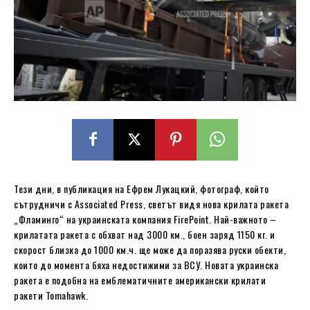
Тези дни, в публикация на Ефрем Лукацкий, фотограф, който
сътрудничи с Associated Press, светът видя нова крилата ракета
„Фламинго“ на украинската компания FirePoint. Най-важното –
крилатата ракета с обхват над 3000 км., боен заряд 1150 кг. и
скорост близка до 1000 км.ч. ще може да поразява руски обекти,
които до момента бяха недостижими за ВСУ. Новата украинска
ракета е подобна на емблематичните американски крилати
ракети Tomahawk.