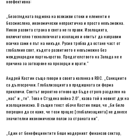
неефективна:
„Безогледната подмяна на всякакви стоки и елементи е
безсмислена, икономически непрактична и просто невъзможна.
Никоя развита страна в света не го прави. Изолацията,
включително технологичната изолация и опитът да направим
всичко сами е път на никъде. Русия трябва да остане част от
глобалния свят, където развитието е невъзможно без
международни партньорства. Предателството на Запада не е
причина за затваряне на прозорци и врати.“
Андрей Костин също говори в своята колонка в RBC. „Санкциите
са дългосрочни. Глобализацията в предишната си форма
приключи. Светът вероятно отново ще бъде строго разделен на
„нас“ и „те“. Това е Студена война 2.0“, казва той в новият дух на
изолационизма. В същия текст обаче Костин пише, че „би било
погрешно да се каже, че този процес [глобализацията] не донесе
значителни икономически ползи за страната ни“.
„Един от бенефициентите беше модерният финансов сектор,