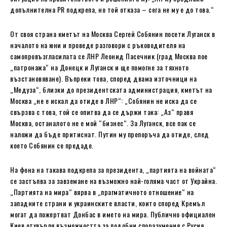
допълнителна PR подкрепа, но той отказа – сега не му е до това.“
От своя страна кметът на Москва Сергей Собянин посети Луганск в
началото на юни и проведе разговори с ръководителя на
самопровъзгласилата се ЛНР Леонид Пасечник (град Москва пое
„патронажа“ на Донецк и Луганск и ще помогне за тяхното
възстановяване). Въпреки това, според двама източници на
„Медуза“, близки до президентската администрация, кметът на
Москва „не е искал да отиде в ЛНР“: „Собянин не иска да се
свързва с това, той се опитва да се държи така: „Аз“ правя
Москва, останалото не е мой “бизнес“. За Луганск, все пак се
наложи да бъде притиснат. Путин му препоръча да отиде, след
което Собянин се предаде.
На фона на такава подкрепа за президента, „партията на войната“
се застъпва за завземане на възможно най-голяма част от Украйна.
„Партията на мира“ вярва в „прагматичното отношение“ на
западните страни и украинските власти, които според Кремъл
могат да пожертват Донбас в името на мира. Публично официален
Киев отхвърля възможността за подобни споразумения с Русия.