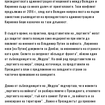
президентската администрация отношенията между Володин и
Кириенко също са много далеч от приятелските. Този конфликт
продължава от 2016 г., след като Володин напусна поста на първи
заместник-ръководител на президентската администрация и
Кириенко беше назначен на тази длъжност.
В същото време, на практика, представители на „партиите“ могат
да защитят своята позиция само индиректно при опити да
повлияят на мнението на Владимир Путин за войната. „Кириенко
носи [на Путин] документи за Донбас, за икономиката на страната
като цяло. Силите за сигурност обсъждат фронта“, обясни един
от събеседниците на „Медуза“. На свой ред представители на
„партията на мира“, според източници, за представили на
Президента план с предложение на западните страни за
частично премахване на санкциите.
Двама от събеседниците на „Медуза“ подчертаха, че в момента
„партията на войната“ се разбира повече с Президента, отколкото
„партията на мира“, тъй като самият Путин е „за войната и за
анексиране на територии“. „Важно е Президентът да превземе