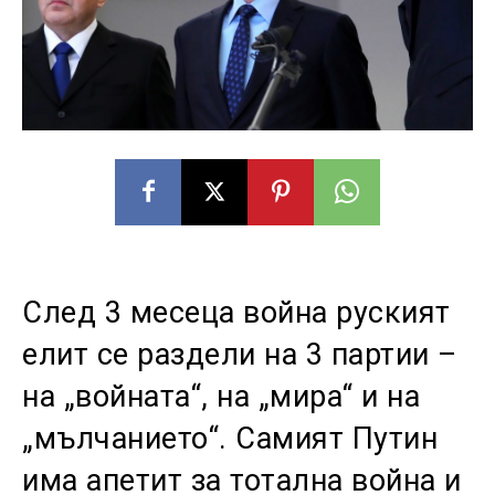
След 3 месеца война руският
елит се раздели на 3 партии –
на „войната“, на „мира“ и на
„мълчанието“. Самият Путин
има апетит за тотална война и