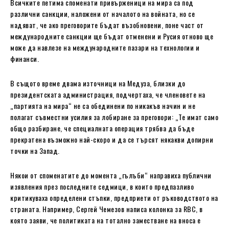
Всичките петима споменати привърженици на мира са под
различни санкции, наложени от началото на войната, но се
надяват, че ако преговорите бъдат възобновени, поне част от
международните санкции ще бъдат отменени и Русия отново ще
може да навлезе на международните пазари на технологии и
финанси.
В същото време двама източници на Медуза, близки до
президентската администрация, подчертаха, че членовете на
„партията на мира“ не са обединени по никакъв начин и не
полагат съвместни усилия за лобиране за преговори: „Те имат само
общо разбиране, че специалната операция трябва да бъде
прекратена възможно най-скоро и да се търсят някакви допирни
точки на Запад.
Някои от споменатите до момента „гълъби“ направиха публични
изявления през последните седмици, в които предпазливо
критикуваха определени стъпки, предприети от ръководството на
страната. Например, Сергей Чемезов написа колонка за RBC, в
която заяви, че политиката на тотално заместване на вноса е