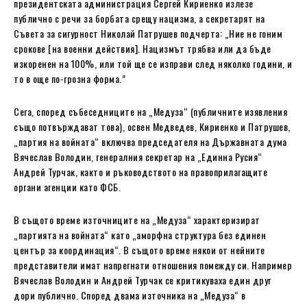
президентската администрация Сергей Кириенко излезе
публично с речи за борбата срещу нацизма, а секретарят на
Съвета за сигурност Николай Патрушев подчерта: „Ние не гоним
срокове [на военни действия]. Нацизмът трябва или да бъде
изкоренен на 100%, или той ще се изправи след няколко години, и
то в още по-грозна форма.”
Сега, според събеседниците на „Медуза“ (публичните изявления
също потвърждават това), освен Медведев, Кириенко и Патрушев,
„партия на войната“ включва председателя на Държавната дума
Вячеслав Володин, генералния секретар на „Единна Русия“
Андрей Турчак, както и ръководството на правоприлагащите
органи агенции като ФСБ.
В същото време източниците на „Медуза“ характеризират
„партията на войната“ като „аморфна структура без единен
център за координация“. В същото време някои от нейните
представители имат напрегнати отношения помежду си. Например
Вячеслав Володин и Андрей Турчак се критикуваха един друг
дори публично. Според двама източника на „Медуза“ в