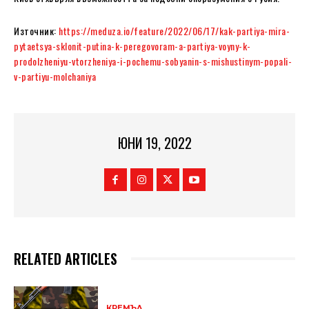
Източник:
https://meduza.io/feature/2022/06/17/kak-partiya-mira-
pytaetsya-sklonit-putina-k-peregovoram-a-partiya-voyny-k-
prodolzheniyu-vtorzheniya-i-pochemu-sobyanin-s-mishustinym-popali-
v-partiyu-molchaniya
ЮНИ 19, 2022
RELATED ARTICLES
КРЕМЪЛ