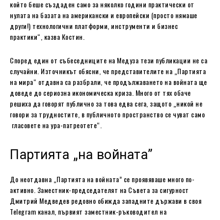
който беше създаден само за няколко години практически от
нулата на базата на американски и европейски (просто нямаше
други!) технологични платформи, инструменти и бизнес
практики“, казва Костин.
Според един от събеседниците на Медуза тези публикации не са
случайни. Източникът обясни, че представителите на „Партията
на мира“ отдавна са разбрали, че продължаването на войната ще
доведе до сериозна икономическа криза. Много от тях обаче
решиха да говорят публично за това едва сега, защото „никой не
говори за трудностите, в публичното пространство се чуват само
гласовете на ура-патреотете“.
Партията „на войната”
До неотдавна „Партията на войната” се проявяваше много по-
активно. Заместник-председателят на Съвета за сигурност
Дмитрий Медведев редовно обижда западните държави в своя
Telegram канал, първият заместник-ръководител на