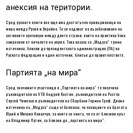
анексия на територии.
Сред руските елити все още има достатъчно привърженици на
мира между Русия и Украйна. Те се надяват на възобновяване на
активните преговори между двете страни, които на практика бяха
замразени от началото на април. Това казаха за „Медуза“ трима
източника, близки до президентската администрация (ПА) на
Руската федерация и един източник, близък до правителството.
Партията „на мира“
Сред значимите участници в „Партията на мира“ те посочиха
ръководителя на VTB Андрей Костин, ръководителя на Ростех
Сергей Чемезов и ръководителя на Сбербанк Герман Греф. Двама
източника на „Медуза“ също отбелязаха, че позициите на братята
Юрий и Михаил Ковалчук, за които се смята, че са от близкия кръг
на Владимир Путин, са близки до „партията на мира“.