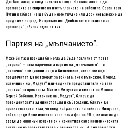
Донбас, макар и след няколко месеца. И тогава можете да
преговаряте за спиране на настъплението на войските. Освен това
Путин разбира, че ще бъде много трудно или дори невъзможно да
продължи напред. Но превзетият Донбас вече е позиция за
преговори“, обясни един от тях.
Партия на „мълчанието“.
Може би тази позиция би могла да бъде повлияна от трета
„страна“ – така наречената партия на „мълчанието“. Тя
„включва“ официални лица и бизнесмени, които все още
предпочитат да не говорят за войната, ако е възможно. Според
източници на „Медуза“ най-видните представители на тази
„партия“ са премиерът Михаил Мишустин и кметът на Москва
Сергей Собянин. Източник на „Медуза“, близък до
президентската администрация и събеседник, близък до
правителството, каза, че след избухването на войната Мишустин,
който преди беше известен като голям фен на PR-a, се опитва да
сведе до минимум изявите си и коментира само икономическата
ситуация на правителството и решенията му: „АП му предложи